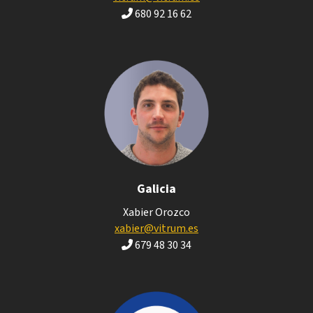
680 92 16 62
Galicia
Xabier Orozco
xabier@vitrum.es
679 48 30 34