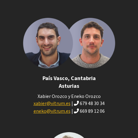
País Vasco, Cantabria
Asturias
Xabier Orozco y Eneko Orozco
xabier@vitrum.es
|
679 48 30 34
eneko@vitrum.es
|
669 89 12 06