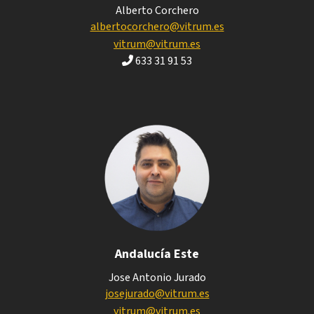
Alberto Corchero
albertocorchero@vitrum.es
vitrum@vitrum.es
633 31 91 53
Andalucía Este
Jose Antonio Jurado
josejurado@vitrum.es
vitrum@vitrum.es