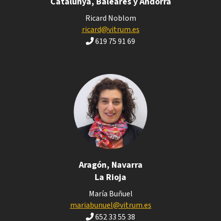
Catalunya, Baleares y Andorra
Ricard Noblom
ricard@vitrum.es
619 75 91 69
Aragón, Navarra
La Rioja
María Buñuel
mariabunuel@vitrum.es
652 33 55 38